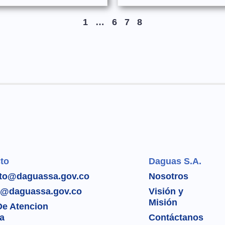
1
…
6
7
8
to
Daguas S.A.
to@daguassa.gov.co
Nosotros
e@daguassa.gov.co
Visión y
Misión
De Atencion
ta
Contáctanos