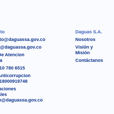
to
Daguas S.A.
to@daguassa.gov.co
Nosotros
e@daguassa.gov.co
Visión y
Misión
De Atencion
ta
Contáctanos
310 780 6515
Anticorrupcion
018000919748
caciones
ales
co@daguassa.gov.co