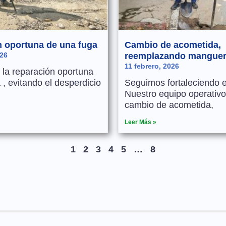
 oportuna de una fuga
Cambio de acometida,
026
reemplazando manguer
11 febrero, 2026
la reparación oportuna
 , evitando el desperdicio
Seguimos fortaleciendo el
Nuestro equipo operativo 
cambio de acometida,
Leer Más »
1
2
3
4
5
…
8